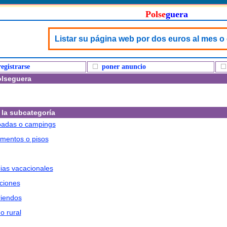
Polse
guera
Listar su página web por dos euros al mes o
registrarse
poner anuncio
olseguera
la subcategoría
adas o campings
mentos o pisos
ias vacacionales
ciones
iendos
o rural