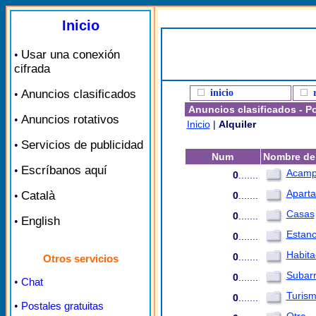
Inicio
Usar una conexión
•
cifrada
Anuncios clasificados
inicio
•
Anuncios clasificados - P
Anuncios rotativos
•
Inicio
|
Alquiler
Servicios de publicidad
•
Num
Nombre de 
Escríbanos aquí
•
Acamp
0
.......
Aparta
Català
•
0
.......
Casas
0
.......
English
•
Estanc
0
.......
Habita
0
.......
Otros servicios
Subarr
0
.......
•
Chat
Turism
0
.......
•
Postales gratuitas