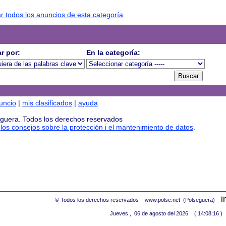
r todos los anuncios de esta categoría
r por:
En la categoría:
uncio
|
mis clasificados
|
ayuda
seguera. Todos los derechos reservados
|
los consejos sobre la protección i el mantenimiento de datos
.
i
© Todos los derechos reservados www.polse.net (Polseguera)
Jueves , 06 de agosto del 2026 ( 14:08:16 )