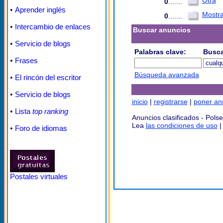
Otra
0
.......
•
Aprender inglés
Mostra
0
.......
•
Intercambio de enlaces
Buscar anuncios
•
Servicio de blogs
Palabras clave:
Busca
•
Frases
Búsqueda avanzada
•
El rincón del escritor
•
Servicio de blogs
inicio
|
registrarse
|
poner an
•
Lista
top ranking
Anuncios clasificados - Pol
Lea
las condiciones de uso
•
Foro de idiomas
Postales virtuales