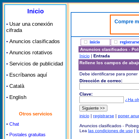
Inicio
Compre mat
Usar una conexión
•
cifrada
Anuncios clasificados
•
inicio
registrars
Anuncios clasificados - Po
Anuncios rotativos
•
Inicio
|
Entrada
Rellene los campos de abaj
Servicios de publicidad
•
Debe identificarse para poner 
Escríbanos aquí
•
Dirección de correo:
Català
•
Clave:
English
•
¿Ha ol
Otros servicios
inicio
|
registrarse
|
poner anu
•
Chat
Anuncios clasificados - Polse
Lea
las condiciones de uso
|
l
•
Postales gratuitas