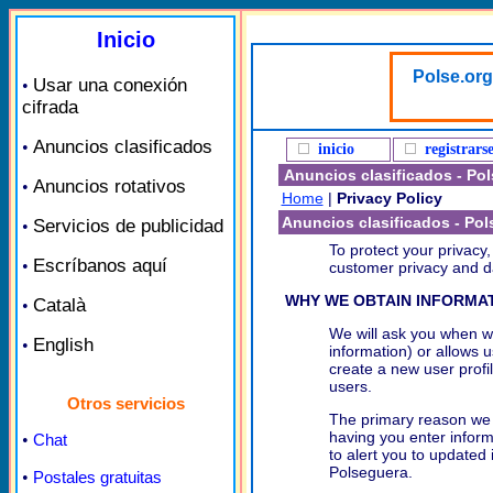
Inicio
Polse.org
Usar una conexión
•
cifrada
Anuncios clasificados
•
inicio
registrars
Anuncios clasificados - Po
Anuncios rotativos
•
Home
|
Privacy Policy
Anuncios clasificados - Pol
Servicios de publicidad
•
To protect your privacy,
Escríbanos aquí
•
customer privacy and da
WHY WE OBTAIN INFORMA
Català
•
We will ask you when we
English
•
information) or allows 
create a new user profil
users.
Otros servicios
The primary reason we o
having you enter inform
•
Chat
to alert you to updated
Polseguera.
•
Postales gratuitas