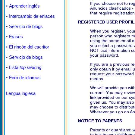
If you choose not to reg
•
Aprender inglés
Anuncios clasificados -
that require registration
•
Intercambio de enlaces
REGISTERED USER PROFIL
•
Servicio de blogs
When you register, your
person who registers m
•
Frases
using the same email a
you select a password 
•
El rincón del escritor
NOT use information su
your password.
•
Servicio de blogs
If you are a previous r
•
Lista
top ranking
only obtain it by email 
request your password 
•
Foro de idiomas
means.
We will provide you wit
current. You may review
Lengua inglesa
link provided on our sy
given us. You may also 
may choose to distribute
Wherever you go on Anun
NOTICE TO PARENTS
Parents or guardians: 
to talk to your children