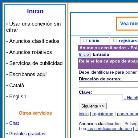
Inicio
Usar una conexión sin
Vea nue
•
cifrar
Anuncios clasificados
inicio
registrars
•
Anuncios clasificados - Po
Anuncios rotativos
•
Inicio
|
Entrada
Rellene los campos de abaj
Servicios de publicidad
•
Debe identificarse para poner 
Escríbanos aquí
•
Dirección de correo:
Català
•
Clave:
English
•
¿Ha ol
Otros servicios
inicio
|
registrarse
|
poner anu
•
Chat
Anuncios clasificados - Polse
Lea
las condiciones de uso
|
l
•
Postales gratuitas