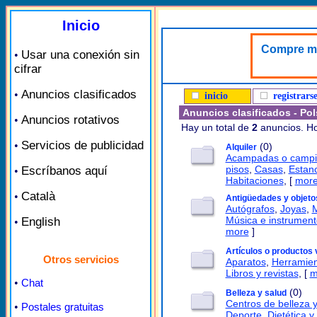
Inicio
Compre mat
Usar una conexión sin
•
cifrar
Anuncios clasificados
•
inicio
registrars
Anuncios clasificados - Po
Anuncios rotativos
•
Hay un total de
2
anuncios. Ho
Servicios de publicidad
•
(0)
Alquiler
Acampadas o campi
pisos
,
Casas
,
Estanc
Escríbanos aquí
•
Habitaciones
, [
mor
Català
•
Antigüedades y objeto
Autógrafos
,
Joyas
,
M
Música e instrument
English
•
more
]
Artículos o productos 
Otros servicios
Aparatos
,
Herramien
Libros y revistas
, [
m
•
Chat
(0)
Belleza y salud
Centros de belleza y
•
Postales gratuitas
Deporte
,
Dietética y