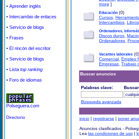
more
]
•
Aprender inglés
(0)
Educación
•
Intercambio de enlaces
Cursos
,
Herramient
Intercambios
,
Libros
•
Servicio de blogs
Ordenadores, informát
Discos duros
,
Macin
•
Frases
Ordenadores
,
Proce
•
El rincón del escritor
(0
Vacantes laborales
•
Servicio de blogs
Comercial
,
Empleo fi
Empresas
,
Trabajo 
•
Lista
top ranking
Buscar anuncios
•
Foro de idiomas
Palabras clave:
Buscar
Búsqueda avanzada
Polseguera.com
Directorio
inicio
|
registrarse
|
poner anu
Anuncios clasificados - Polse
Lea
las condiciones de uso
|
l