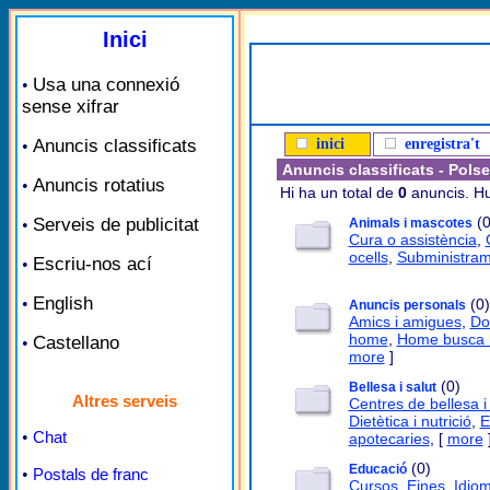
Inici
Usa una connexió
•
sense xifrar
Anuncis classificats
inici
enregistra't
•
Anuncis classificats - Pols
Anuncis rotatius
•
Hi ha un total de
0
anuncis. Hu
(0
Serveis de publicitat
•
Animals i mascotes
Cura o assistència
,
ocells
,
Subministra
Escriu-nos ací
•
English
•
(0)
Anuncis personals
Amics i amigues
,
Do
home
,
Home busca
Castellano
•
more
]
(0)
Bellesa i salut
Altres serveis
Centres de bellesa i
Dietètica i nutrició
,
E
•
Chat
apotecaries
, [
more
(0)
Educació
•
Postals de franc
Cursos
,
Eines
,
Idio