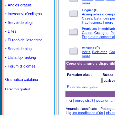
more
]
•
Anglès gratuït
(0)
Lloguer
•
Intercanvi d'enllaços
Acampades o càmpi
Cases
,
Estances per
•
Servei de blogs
Habitacions
, [
more
Propietats Immobiliàri
•
Dites
Cases
,
Granges
,
Pi
Propietats comercia
•
El racó de l'escriptor
(0)
Vehicles
•
Servei de blogs
Aeris
,
Bicicletes
,
Ca
more
]
•
Llista
top ranking
Cerca els anuncis disponib
•
Fòrum d'idiomes
Paraules clau:
Busca 
Gramática catalana
Recerca avançada
Directori gratuït
inici
|
enregistra't
|
posa un an
Anuncis classificats - Polsegue
Llig
les condicions d'ús
|
els c