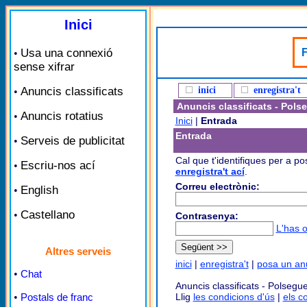
Inici
Usa una connexió
F
•
sense xifrar
Anuncis classificats
inici
enregistra't
•
Anuncis classificats - Pols
Anuncis rotatius
•
Inici
|
Entrada
Entrada
Serveis de publicitat
•
Cal que t'identifiques per a po
Escriu-nos ací
•
enregistra't ací
.
Correu electrònic:
English
•
Castellano
•
Contrasenya:
L'has o
Altres serveis
inici
|
enregistra't
|
posa un an
•
Chat
Anuncis classificats - Polsegue
•
Postals de franc
Llig
les condicions d'ús
|
els c