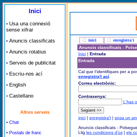
Inici
Usa una connexió
•
sense xifrar
Anuncis classificats
inici
enregistra't
•
Anuncis classificats - Pols
Anuncis rotatius
•
Inici
|
Entrada
Entrada
Serveis de publicitat
•
Cal que t'identifiques per a po
Escriu-nos ací
•
enregistra't ací
.
Correu electrònic:
English
•
Castellano
•
Contrasenya:
L'has o
Altres serveis
inici
|
enregistra't
|
posa un an
•
Chat
Anuncis classificats - Polsegue
•
Postals de franc
Llig
les condicions d'ús
|
els c