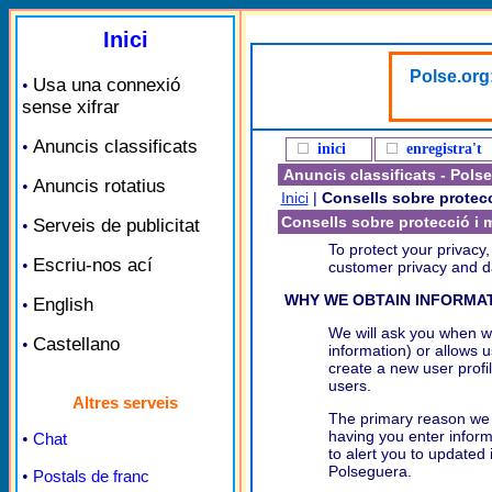
Inici
Polse.org:
Usa una connexió
•
sense xifrar
Anuncis classificats
•
inici
enregistra't
Anuncis classificats - Pols
Anuncis rotatius
•
Inici
|
Consells sobre protec
Consells sobre protecció i 
Serveis de publicitat
•
To protect your privacy,
Escriu-nos ací
•
customer privacy and da
WHY WE OBTAIN INFORMA
English
•
We will ask you when we
Castellano
•
information) or allows 
create a new user profil
users.
Altres serveis
The primary reason we o
having you enter inform
•
Chat
to alert you to updated
Polseguera.
•
Postals de franc