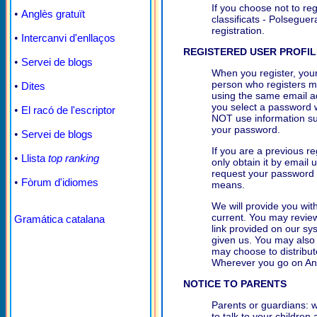
If you choose not to reg
•
Anglès gratuït
classificats - Polseguer
registration.
•
Intercanvi d'enllaços
REGISTERED USER PROFIL
•
Servei de blogs
When you register, your
person who registers m
•
Dites
using the same email a
you select a password 
•
El racó de l'escriptor
NOT use information su
your password.
•
Servei de blogs
If you are a previous r
•
Llista
top ranking
only obtain it by email 
request your password 
•
Fòrum d'idiomes
means.
We will provide you wit
current. You may review
Gramática catalana
link provided on our sy
given us. You may also 
may choose to distribute
Wherever you go on Anun
NOTICE TO PARENTS
Parents or guardians: 
to talk to your children