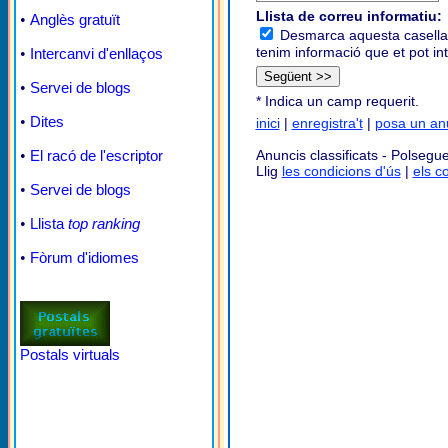
Llista de correu informatiu:
•
Anglès gratuït
Desmarca aquesta casella s
tenim informació que et pot in
•
Intercanvi d'enllaços
•
Servei de blogs
*
Indica un camp requerit.
•
Dites
inici
|
enregistra't
|
posa un an
•
El racó de l'escriptor
Anuncis classificats - Polsegue
Llig
les condicions d'ús
|
els c
•
Servei de blogs
•
Llista
top ranking
•
Fòrum d'idiomes
Postals virtuals