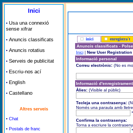
Inici
Usa una connexió
•
sense xifrar
Anuncis classificats
inici
enregistra't
•
Anuncis classificats - Pols
Anuncis rotatius
•
Inici
|
New User Registration
Informació personal
Serveis de publicitat
•
Correu electrònic:
(No es mos
Escriu-nos ací
•
English
•
Informació d'enregistrament
Àlies:
(Visible al públic)
Castellano
•
Tecleja una contrasenya:
(N
Només una paraula amb lletre
Altres serveis
*
•
Chat
Confirma la contrasenya:
Torna a escriure la contrasenya
•
Postals de franc
*