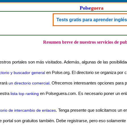
Polse
guera
Tests gratis para aprender inglés
Resumen breve de nuestros servicios de pub
stros portales son más visitados. Además, algunas de las posibilida
en Polse.org. El directorio se organiza por
ctorio y buscador general
trará
. Ofrecemos interesantes opciones para 
un directorio comercial
uestra
en Polseguera.com. Es necesario poner un enla
lista top ranking
. Tenga presente que solicitamos un en
torio de intercambio de enlaces
e portal son gratuitos también. Debe registrarse, pero eso solamente 