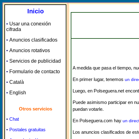
Inicio
•
Usar una conexión
cifrada
•
Anuncios clasificados
•
Anuncios rotativos
•
Servicios de publicidad
A medida que pasa el tiempo, nue
•
Formulario de contacto
En primer lugar, tenemos
un dire
•
Català
Luego, en Polseguera.net encon
•
English
Puede asimismo participar en n
Otros servicios
puedan votarle.
•
Chat
En Polseguera.com hay
un direc
•
Postales gratuitas
Los anuncios clasificados de est