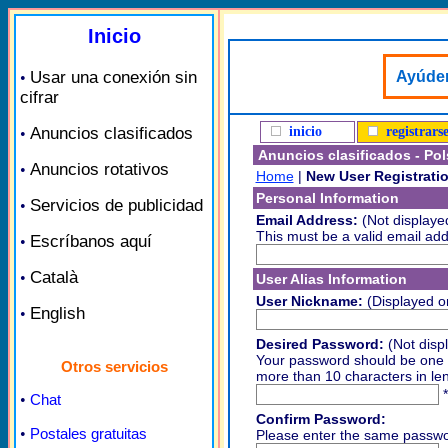
Inicio
Usar una conexión sin
Ayúden
•
cifrar
Anuncios clasificados
inicio
registrars
•
Anuncios clasificados - Po
Anuncios rotativos
•
Home
|
New User Registrati
Personal Information
Servicios de publicidad
•
Email Address:
(Not displaye
This must be a valid email add
Escríbanos aquí
•
Català
•
User Alias Information
User Nickname:
(Displayed on
English
•
Desired Password:
(Not displ
Your password should be one w
Otros servicios
more than 10 characters in len
*
•
Chat
Confirm Password:
•
Postales gratuitas
Please enter the same passwo